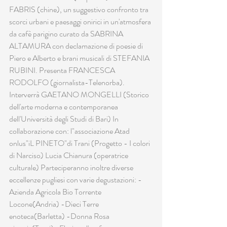
FABRIS (chine), un suggestivo confronto tra 
scorci urbani e paesaggi onirici in un'atmosfera 
da cafè parigino curato da SABRINA 
ALTAMURA con declamazione di poesie di 
Piero e Alberto e brani musicali di STEFANIA 
RUBINI. Presenta FRANCESCA 
RODOLFO (giornalista-Telenorba). 
Interverrà GAETANO MONGELLI (Storico 
dell'arte moderna e contemporanea 
dell'Università degli Studi di Bari) In 
collaborazione con: l"associazione Atad 
onlus"iL PINETO"di Trani (Progetto - I colori 
di Narciso) Lucia Chianura (operatrice 
culturale) Parteciperanno inoltre diverse 
eccellenze pugliesi con varie degustazioni: -
Azienda Agricola Bio Torrente 
Locone(Andria) -Dieci Terre 
enoteca(Barletta) -Donna Rosa 