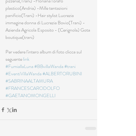
pizzeria(Trani) -Floriana l'orafo 
plastico(Andria) -Mille tentazioni 
panificio(Trani) -Hair stylist Lucrezia 
immagine donna di Lucrezia Bovio(Trani) -
Azienda Agricola Esposito - (Cerignola) Gota 
boutique(trani) 
Per vedere l'intero album di foto clicca sul 
seguente 
link
#FumiallaLuna
#BBvillaWanda
#trani
#EventiVillaWanda
#ALBERTORUBINI
#SABRINAALTAMURA
#FRANCESCARODOLFO
#GAETANOMONGELLI