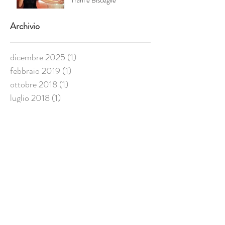
Trani e Bisceglie
Archivio
dicembre 2025
(1)
1 post
febbraio 2019
(1)
1 post
ottobre 2018
(1)
1 post
luglio 2018
(1)
1 post
febbraio 2018
(2)
2 post
dicembre 2017
(1)
1 post
luglio 2017
(1)
1 post
giugno 2017
(3)
3 post
maggio 2017
(2)
2 post
aprile 2017
(7)
7 post
marzo 2017
(1)
1 post
Seguici